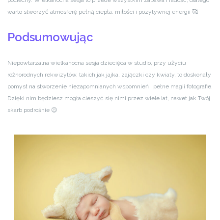
pociechy. Wielkanocna sesja to przede wszystkim zabawa i radość, dlatego
warto stworzyć atmosferę pełną ciepła, miłości i pozytywnej energii 🥰
Podsumowując
Niepowtarzalna wielkanocna sesja dziecięca w studio, przy użyciu
różnorodnych rekwizytów, takich jak jajka, zajączki czy kwiaty, to doskonały
pomysł na stworzenie niezapomnianych wspomnień i pełne magii fotografie.
Dzięki nim będziesz mogła cieszyć się nimi przez wiele lat, nawet jak Twój
skarb podrośnie 😉