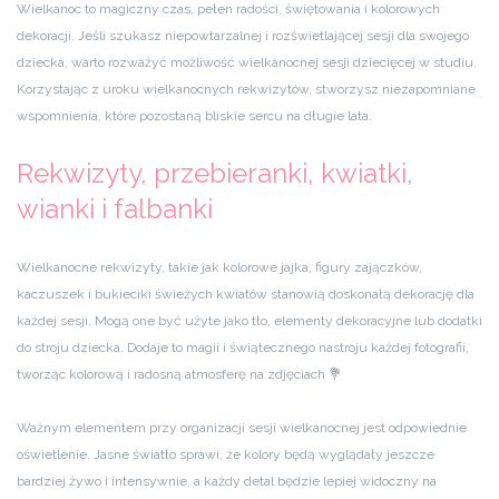
Wielkanoc to magiczny czas, pełen radości, świętowania i kolorowych
dekoracji. Jeśli szukasz niepowtarzalnej i rozświetlającej sesji dla swojego
dziecka, warto rozważyć możliwość wielkanocnej sesji dziecięcej w studiu.
Korzystając z uroku wielkanocnych rekwizytów, stworzysz niezapomniane
wspomnienia, które pozostaną bliskie sercu na długie lata.
Rekwizyty, przebieranki, kwiatki,
wianki i falbanki
Wielkanocne rekwizyty, takie jak kolorowe jajka, figury zajączków,
kaczuszek i bukieciki świeżych kwiatów stanowią doskonałą dekorację dla
każdej sesji. Mogą one być użyte jako tło, elementy dekoracyjne lub dodatki
do stroju dziecka. Dodaje to magii i świątecznego nastroju każdej fotografii,
tworząc kolorową i radosną atmosferę na zdjęciach 💐
Ważnym elementem przy organizacji sesji wielkanocnej jest odpowiednie
oświetlenie. Jasne światło sprawi, że kolory będą wyglądały jeszcze
bardziej żywo i intensywnie, a każdy detal będzie lepiej widoczny na