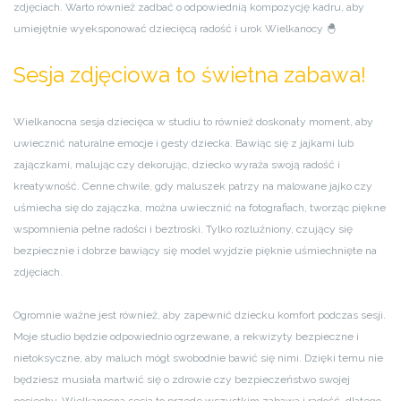
zdjęciach. Warto również zadbać o odpowiednią kompozycję kadru, aby
umiejętnie wyeksponować dziecięcą radość i urok Wielkanocy 🐣
Sesja zdjęciowa to świetna zabawa!
Wielkanocna sesja dziecięca w studiu to również doskonały moment, aby
uwiecznić naturalne emocje i gesty dziecka. Bawiąc się z jajkami lub
zajączkami, malując czy dekorując, dziecko wyraża swoją radość i
kreatywność. Cenne chwile, gdy maluszek patrzy na malowane jajko czy
uśmiecha się do zajączka, można uwiecznić na fotografiach, tworząc piękne
wspomnienia pełne radości i beztroski. Tylko rozluźniony, czujący się
bezpiecznie i dobrze bawiący się model wyjdzie pięknie uśmiechnięte na
zdjęciach.
Ogromnie ważne jest również, aby zapewnić dziecku komfort podczas sesji.
Moje studio będzie odpowiednio ogrzewane, a rekwizyty bezpieczne i
nietoksyczne, aby maluch mógł swobodnie bawić się nimi. Dzięki temu nie
będziesz musiała martwić się o zdrowie czy bezpieczeństwo swojej